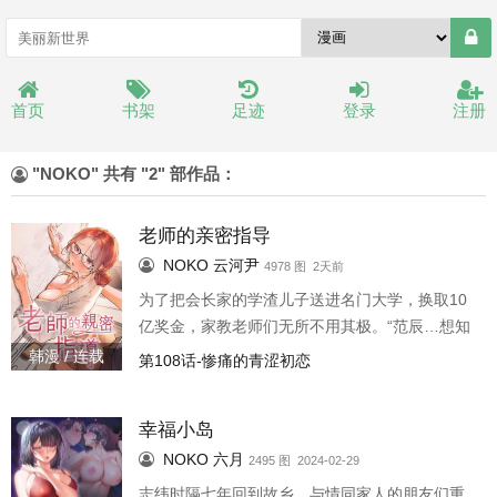
首页
书架
足迹
登录
注册
"NOKO" 共有 "2" 部作品：
老师的亲密指导
NOKO
云河尹
4978 图 2天前
为了把会长家的学渣儿子送进名门大学，换取10
亿奖金，家教老师们无所不用其极。“范辰…想知
道老师内裤里面…长什么样子吗??”想摆烂?能敌
韩漫 / 连载
第108话-惨痛的青涩初恋
过我的美人计再说!
幸福小岛
NOKO
六月
2495 图 2024-02-29
志纬时隔七年回到故乡，与情同家人的朋友们重