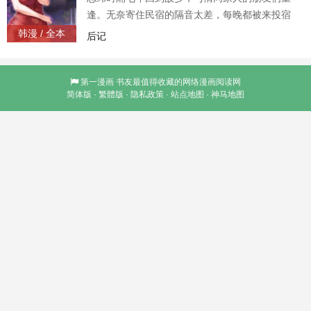
逢。无奈寄住民宿的隔音太差，每晚都被来投宿
的情侣们爱爱声弄得浑身难受!不过没关係，「觉
韩漫 / 全本
后记
得难受时，身为家人的我们随时欢迎!」
第一漫画
书友最值得收藏的网络漫画阅读网
简体版
·
繁體版
·
隐私政策
·
站点地图
·
神马地图