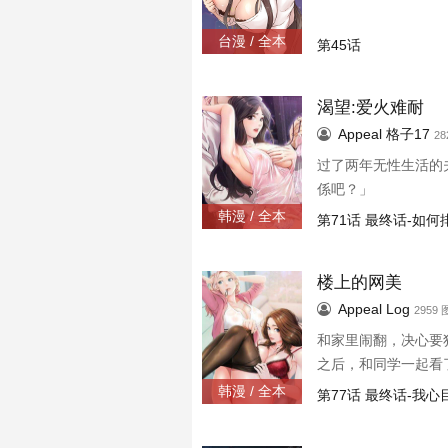
台漫 / 全本
第45话
渴望:爱火难耐
Appeal
格子17
28
过了两年无性生活的
係吧？」
韩漫 / 全本
第71话 最终话-如
楼上的网美
Appeal
Log
2959 
和家里闹翻，决心要
之后，和同学一起看
韩漫 / 全本
第77话 最终话-我