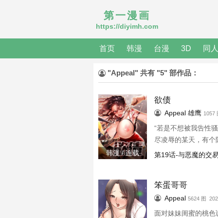
第一漫画
https://diyimh.com
首页
韩漫
台漫
3D
同
"Appeal" 共有 "5" 部作品：
欲债
Appeal
雄鹰
1057
“若是不想被我告性
尽凌辱的某天，有个
韩漫 / 连载
第19话-与恶魔的交
笨蛋哥哥
Appeal
5624 图 202
面对妹妹闺蜜的桃色