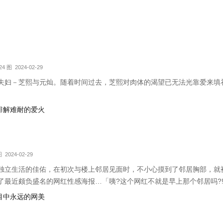
24 图 2024-02-29
夫妇－芝熙与元灿。随着时间过去，芝熙对肉体的渴望已无法光靠爱来填补.
何排解难耐的爱火
图 2024-02-29
独立生活的佳佑，在初次与楼上邻居见面时，不小心摸到了邻居胸部，就
了最近颇负盛名的网红性感海报…「咦?这个网红不就是早上那个邻居吗?
心目中永远的网美