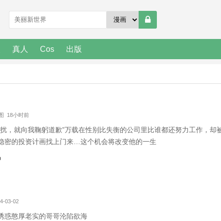
人
真人
Cos
出版
 图 18小时前
骚扰，就向我鞠躬道歉”万载在性别比失衡的公司里比谁都还努力工作，却
隐密的投资计画找上门来…这个机会将改变他的一生
易
4-03-02
诱惑憨厚老实的哥哥沦陷欲海