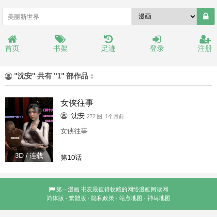
首页
书架
足迹
登录
注册
"沈安" 共有 "1" 部作品：
女侠往事
沈安
272 图 1个月前
女侠往事
3D / 连载
第10话
第一漫画
书友最值得收藏的网络漫画阅读网
简体版
·
繁體版
·
隐私政策
·
站点地图
·
神马地图