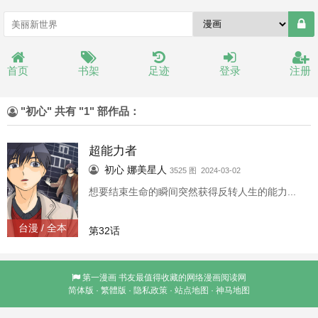
首页
书架
足迹
登录
注册
"初心" 共有 "1" 部作品：
超能力者
初心
娜美星人
3525 图 2024-03-02
想要结束生命的瞬间突然获得反转人生的能力...
台漫 / 全本
第32话
第一漫画
书友最值得收藏的网络漫画阅读网
简体版
·
繁體版
·
隐私政策
·
站点地图
·
神马地图